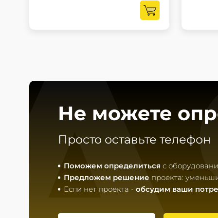
A
Не можете опр
Просто оставьте телефон
Поможем определиться
с оборудовани
Предложем решение
проекта: уменьш
Если нет проекта -
обсудим ваши потр