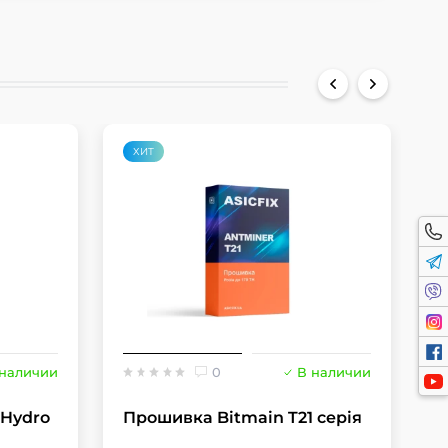
ХИТ
 наличии
0
В наличии
1Hydro
Прошивка Bitmain T21 серія
П