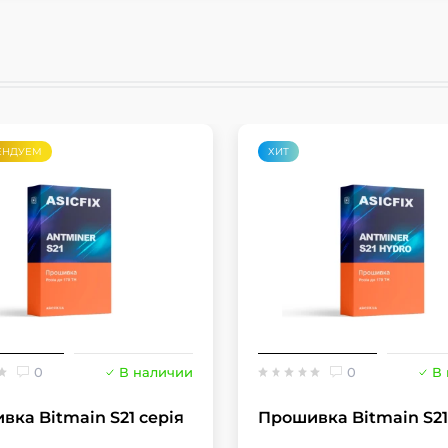
ЕНДУЕМ
ХИТ
0
В наличии
0
В
вка Bitmain S21 серія
Прошивка Bitmain S2