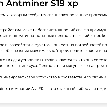
 Antminer S19 xp
стемы, которым требуется специализированное програм
устройствам, может обеспечить широкий спектр преиму
сть и интуитивно-понятный пользовательский интерфе
itmain, разработано с учетом конкретных потребностей 
ля обеспечения максимальной производительности и на
 ПО для устройств Bitmain является то, что оно обесп
оенного антивируса. Пользователи могут легко настрои
тимизировать свое устройство в соответствии со свои
in, от компании AsicFIX — это отличный вибор для тех, к