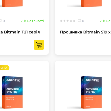
0
В наявності
0
В на
 Bitmain T21 серія
Прошивка Bitmain S19 x
УЄМО