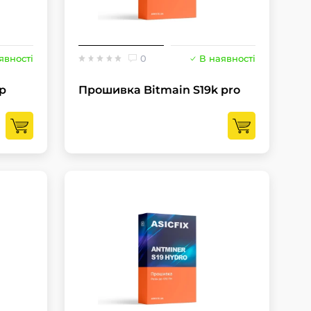
явності
0
В наявності
p
Прошивка Bitmain S19k pro