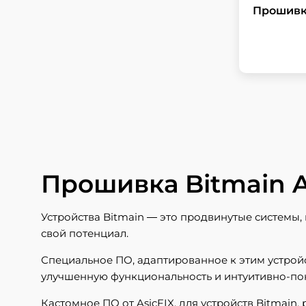
Прошивка
Прошивка Bitmain 
Устройства Bitmain — это продвинутые системы
свой потенциал.
Специальное ПО, адаптированное к этим устрой
улучшенную функциональность и интуитивно-по
Кастомное ПО от AsicFIX, для устройств Bitmai