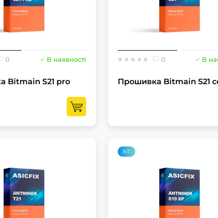
0
В наявності
0
В на
 Bitmain S21 pro
Прошивка Bitmain S21 с
ХІТ