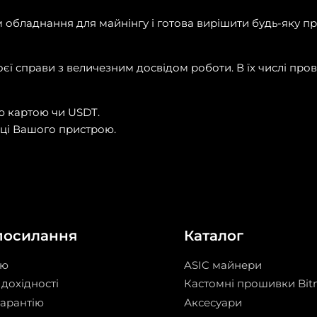
обладнання для майнінгу і готова вирішити будь-яку пр
єї справи з величезним досвідом роботи. В їх числі про
ю картою чи USDT.
еці Вашого пристрою.
посилання
Каталог
ію
ASIC майнери
дохідності
Кастомні прошивки Bit
гарантію
Аксесуари