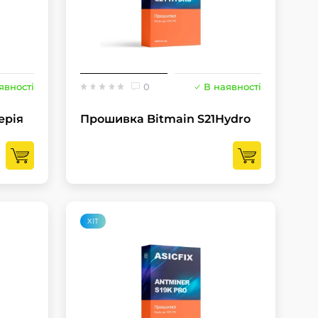
явності
0
В наявності
ерія
Прошивка Bitmain S21Hydro
ХІТ