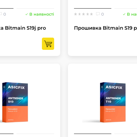
0
В наявності
0
В на
 Bitmain S19j pro
Прошивка Bitmain S19 p