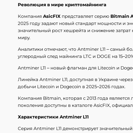
Революция в мире криптомайнинга
Компания
AsicFIX
представляет серию
Bitmain A
2025 году задают новый стандарт мощности и э
значительный рост хешрейта и снижение затрат
миру.
Аналитики отмечают, что Antminer L11 – самый 
углеродный след майнинга LTC и DOGE на 15–20%
Antminer L11 – новый флагман для Litecoin и Doge
Линейка Antminer L11, доступная в Украине чер
добычи Litecoin и Dogecoin в 2025–2026 годах.
Компания Bitmain, которая с 2013 года является 
поколения доступны в каталоге AsicFIX, официа
Характеристики Antminer L11
Серия Antminer L11 демонстрирует значительны