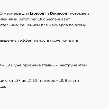
IC-майнеры для
Litecoin
и
Dogecoin
, которые в
ениями, Antminer L11 обеспечивает
екательным решением для майнеров по всему
Повышенная эффективность может снизить
лям L9 и уже признана главным инструментом
от L3+ до L7, L9 и теперь – L11. Все эти
да.