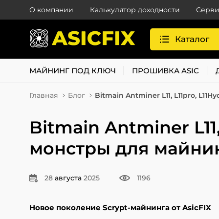
О компании
Калькулятор доходности
Серви
Каталог
МАЙНИНГ ПОД КЛЮЧ
ПРОШИВКА ASIC
Главная
Блог
Bitmain Antminer L11, L11pro, L1
Bitmain Antminer L11
монстры для майнинг
28
августа
2025
1196
Новое поколение Scrypt-майнинга от AsicFIX