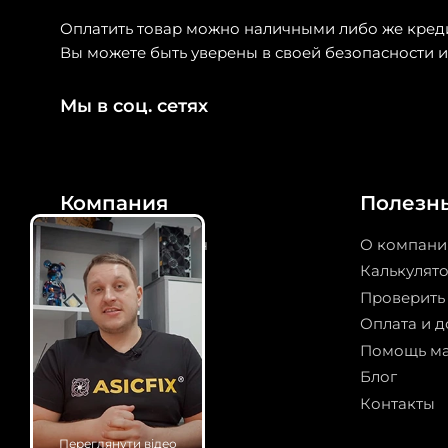
Оплатить товар можно наличными либо же кред
Вы можете быть уверены в своей безопасности и
Мы в соц. сетях
Компания
Полезн
Майнинг под ключ
О компани
Прошивка ASIC
Калькулят
Дата-центр
Проверить
Криптокотел
Оплата и д
Сервис
Помощь м
Excel Price List
Блог
Контакты
Переглянути відео