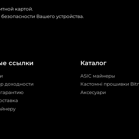
итной картой.
 безопасности Вашего устройства.
ые ссылки
Каталог
и
ASIC майнеры
ор доходности
Кастомні прошивки Bit
 гарантию
Аксесуари
оставка
айнеру