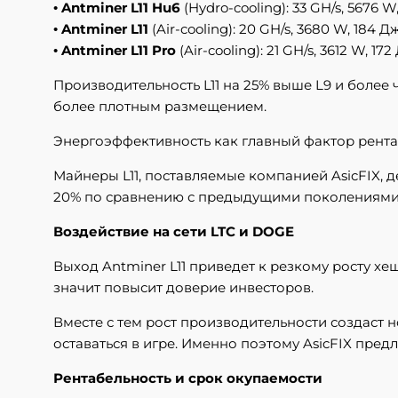
•
Antminer L11 Hu6
(Hydro-cooling): 33 GH/s, 5676 
•
Antminer L11
(Air-cooling): 20 GH/s, 3680 W, 184 
•
Antminer L11 Pro
(Air-cooling): 21 GH/s, 3612 W, 17
Производительность L11 на 25% выше L9 и более
более плотным размещением.
Энергоэффективность как главный фактор рент
Майнеры L11, поставляемые компанией AsicFIX, 
20% по сравнению с предыдущими поколениями.
Воздействие на сети LTC и DOGE
Выход Antminer L11 приведет к резкому росту хеш
значит повысит доверие инвесторов.
Вместе с тем рост производительности создаст 
оставаться в игре. Именно поэтому AsicFIX пре
Рентабельность и срок окупаемости