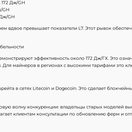
W, 172 Дж/GH
Дж/GH
2 Дж/GH
 чем вдвое превышает показатели L7. Этот рывок обесп
абельности
демонстрируют эффективность около 172 Дж/ГХ. Это озн
 Для майнеров в регионах с высокими тарифами это кл
рейта в сетях Litecoin и Dogecoin. Это сделает блокчей
новую волну конкуренции: владельцы старых моделей вын
длагает клиентам консультации по обновлению ферм и о