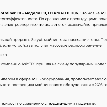
ntminer L11 – модели L11, L11 Pro и L11 Hu6.
Это новые AS
нергоэффективности. По сравнению с предыдущими покол
 на электроэнергию, что делает его чрезвычайно привл
большой прорыв в Scrypt-майнинге за последние годы. 
, если устройства получат массовое распространение.
coin
ез компанию AsicFIX, пришла на смену популярным моде
лидером в сфере ASIC-оборудования, продолжает эволюцию: 
льного поставщика майнингового оборудования с 2016 го
й прирост по сравнению с предыдущими моделями: