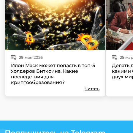
29
мая
2026
25
мар
Илон Маск может попасть в топ-5
Делать д
холдеров Биткоина. Какие
какими 
последствия для
двух ми
криптообразования?
Читать
Подпишитесь на Telegram