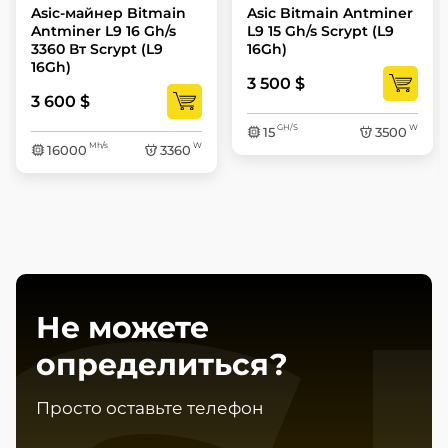
Asic-майнер Bitmain
Asic Bitmain Antminer
Antminer L9 16 Gh/s
L9 15 Gh/s Scrypt (L9
3360 Вт Scrypt (L9
16Gh)
16Gh)
3 500 $
3 600 $
GH/S
W
15
3500
Mh/s
W
16000
3360
Не можете
определиться?
Просто оставьте телефон