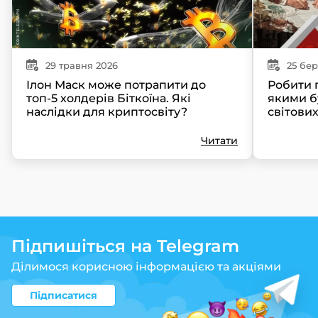
29
травня
2026
25
бер
Ілон Маск може потрапити до
Робити г
топ-5 холдерів Біткоїна. Які
якими б
наслідки для криптосвіту?
світови
Читати
Підпишіться на Telegram
Ділимося корисною інформацією та акціями
Підписатися