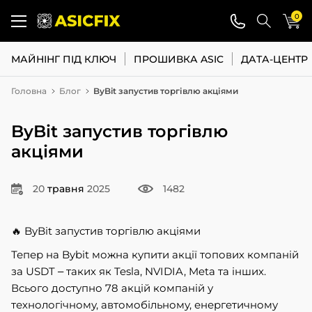
0
МАЙНІНГ ПІД КЛЮЧ
ПРОШИВКА ASIC
ДАТА-ЦЕНТР
Головна
Блог
ByBit запустив торгівлю акціями
ByBit запустив торгівлю
акціями
20
травня
2025
1482
🔥 ByBit запустив торгівлю акціями
Тепер на Bybit можна купити акції топових компаній
за USDT – таких як Tesla, NVIDIA, Meta та інших.
Всього доступно 78 акцій компаній у
технологічному, автомобільному, енергетичному