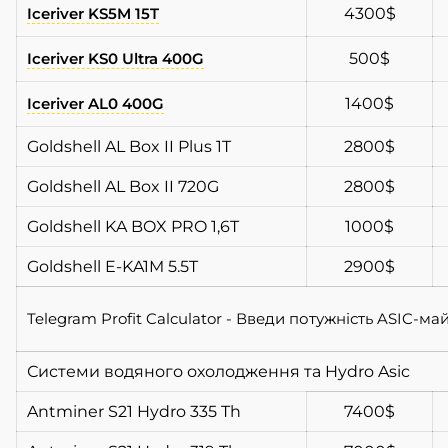
Iceriver KS5M 15T
4300$
Iceriver KS0 Ultra 400G
500$
Iceriver AL0 400G
1400$
Goldshell AL Box II Plus 1T
2800$
Goldshell AL Box II 720G
2800$
Goldshell KA BOX PRO 1,6T
1000$
Goldshell E-KA1M 5.5T
2900$
Telegram Profit Calculator - Введи потужність ASIC-м
Системи водяного охолодження та Hydro Asic
Antminer S21 Hydro 335 Th
7400$