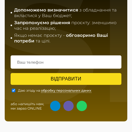
S
Допоможемо визначитися
з обладнання та
вкластися у Ваш бюджет;
Запропонуємо рішення
проєкту: зменшимо
час на реалізацію;
Якщо немає проєкту -
обговоримо Ваші
потреби
та цілі.
ВІДПРАВИТИ
Даю згоду на
обробку персональних даних
або напишіть нам,
ми зараз ONLINE