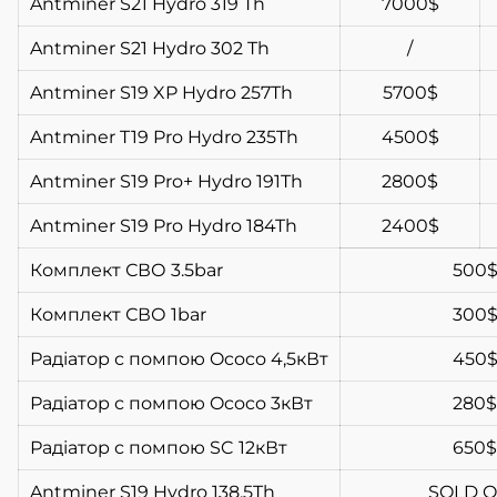
Antminer S21 Hydro 319 Th
7000$
Antminer S21 Hydro 302 Th
/
Antminer S19 XP Hydro 257Th
5700$
Antminer T19 Pro Hydro 235Th
4500$
Antminer S19 Pro+ Hydro 191Th
2800$
Antminer S19 Pro Hydro 184Th
2400$
Комплект СВО 3.5bar
500
Комплект СВО 1bar
300
Радіатор с помпою Ococo 4,5кВт
450
Радіатор с помпою Ococo 3кВт
280$
Радіатор с помпою SC 12кВт
650$
Antminer S19 Hydro 138,5Th
SOLD 