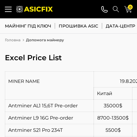
0
МАЙНІНГ ПІД КЛЮЧ
ПРОШИВКА ASIC
ДАТА-ЦЕНТР
Головна
Допомога майнеру
Excel Price List
MINER NAME
19.8.20
Китай
Antminer AL1 15,6T Pre-order
35000$
Antminer L9 16G Pre-order
8700-13500$
Antminer S21 Pro 234T
5500$