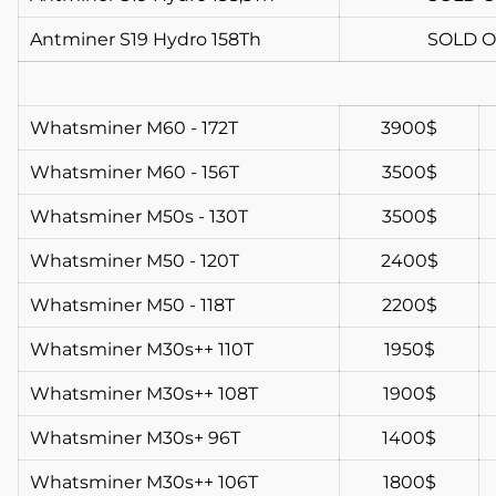
Antminer S19 Hydro 158Th
SOLD 
Whatsminer M60 - 172T
3900$
Whatsminer M60 - 156T
3500$
Whatsminer M50s - 130T
3500$
Whatsminer M50 - 120T
2400$
Whatsminer M50 - 118T
2200$
Whatsminer M30s++ 110T
1950$
Whatsminer M30s++ 108T
1900$
Whatsminer M30s+ 96T
1400$
Whatsminer M30s++ 106T
1800$