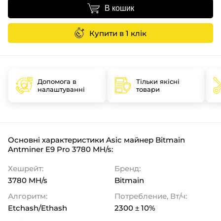
В кошик
Купити в 1 клік
Допомога в
Тільки якісні
налаштуванні
товари
Основні характеристики Asic майнер Bitmain
Antminer E9 Pro 3780 MH/s:
Хешрейт:
Бренд:
3780 MH/s
Bitmain
Алгоритм:
Потребление, Вт/ч:
Etchash/Ethash
2300 ± 10%