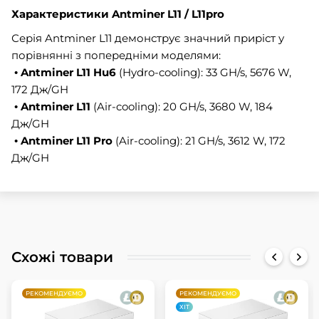
Характеристики Antminer L11 / L11pro
Серія Antminer L11 демонструє значний приріст у
порівнянні з попередніми моделями:
•
Antminer L11 Hu6
(Hydro-cooling): 33 GH/s, 5676 W,
172 Дж/GH
•
Antminer L11
(Air-cooling): 20 GH/s, 3680 W, 184
Дж/GH
•
Antminer L11 Pro
(Air-cooling): 21 GH/s, 3612 W, 172
Дж/GH
Схожі товари
РЕКОМЕНДУЄМО
РЕКОМЕНДУЄМО
ХІТ