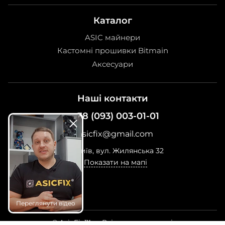
Каталог
ASIC майнери
Кастомні прошивки Bitmain
Аксесуари
Наші контакти
+38 (093) 003-01-01
asicfix@gmail.com
м. Київ, вул. Жилянська 32
Показати на мапі
Переглянути відео
© AsicFix™ — Всі права захищені