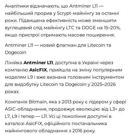
Аналітики відзначають, що Antminer L11 —
найбільший прорив у Scrypt-майнінгу за останні
роки. Підвищена ефективність може зменшити
вуглецевий слід майнінгу LTC та DOGE на 15–20%,
якщо пристрої отримають масове поширення.
Antminer L11 — новий флагман для Litecoin та
Dogecoin
Лінійка
Antminer L11
, доступна в Україні через
компанію
AsicFIX
, прийшла на зміну популярним
моделям L9 і вже визнана головним інструментом
для видобутку Litecoin та Dogecoin у 2025–2026
роках.
Компанія Bitmain, яка з 2013 року є лідером у сфері
ASIC-обладнання, продовжує еволюцію: від L3+ до
L7, L9 і тепер — L11. Усі ці покоління доступні в
каталозі AsicFIX, офіційного постачальника
майнінгового обладнання з 2016 року.