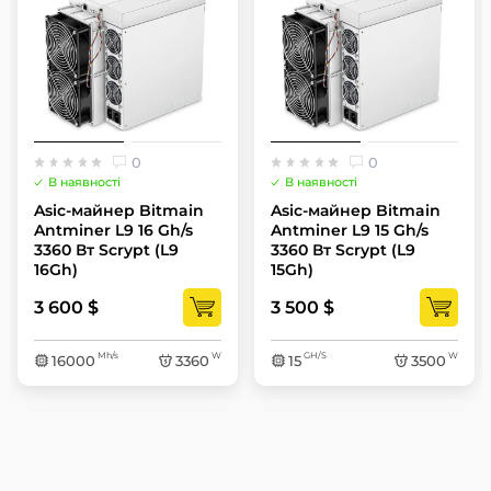
0
0
В наявності
В наявності
Asic-майнер Bitmain
Asic-майнер Bitmain
Antminer L9 16 Gh/s
Antminer L9 15 Gh/s
3360 Вт Scrypt (L9
3360 Вт Scrypt (L9
16Gh)
15Gh)
3 600 $
3 500 $
Mh/s
W
GH/S
W
16000
3360
15
3500