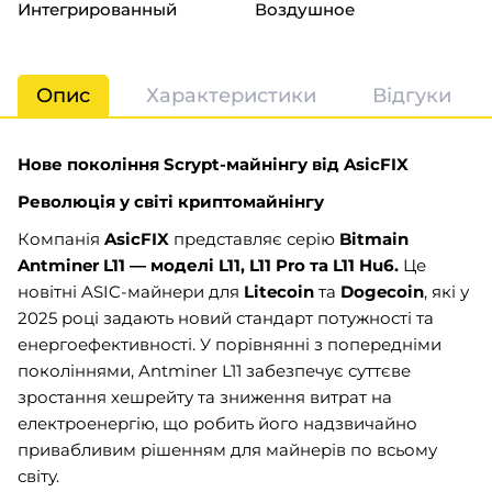
Интегрированный
Воздушное
Опис
Характеристики
Відгуки
Нове покоління Scrypt-майнінгу від AsicFIX
Революція у світі криптомайнінгу
Компанія
AsicFIX
представляє серію
Bitmain
Antminer L11 — моделі L11, L11 Pro та L11 Hu6.
Це
новітні ASIC-майнери для
Litecoin
та
Dogecoin
, які у
2025 році задають новий стандарт потужності та
енергоефективності. У порівнянні з попередніми
поколіннями, Antminer L11 забезпечує суттєве
зростання хешрейту та зниження витрат на
електроенергію, що робить його надзвичайно
привабливим рішенням для майнерів по всьому
світу.