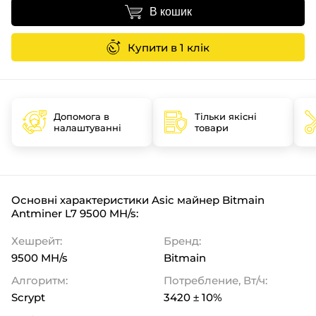
В кошик
Купити в 1 клік
Допомога в
Тільки якісні
налаштуванні
товари
Основні характеристики Asic майнер Bitmain
Antminer L7 9500 MH/s:
Хешрейт:
Бренд:
9500 MH/s
Bitmain
Алгоритм:
Потребление, Вт/ч:
Scrypt
3420 ± 10%