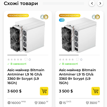
Схожі товари
РЕКОМЕНДУЄМО
РЕКОМЕНДУЄМО
ХІТ
0
0
В наявності
В наявності
Asic-майнер Bitmain
Asic-майнер Bitmain
Antminer L9 16 Gh/s
Antminer L9 15 Gh/s
3360 Вт Scrypt (L9
3360 Вт Scrypt (L9
16Gh)
15Gh)
3 600 $
3 500 $
Mh/s
W
GH/S
W
16000
3360
15
3500