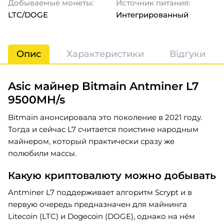
Добываемые монеты:
Источник питания:
LTC/DOGE
Интегрированный
Опис
Характеристики
Відгуки
Asic майнер Bitmain Antminer L7
9500MH/s
Bitmain анонсировала это поколение в 2021 году.
Тогда и сейчас L7 считается поистине народным
майнером, который практически сразу же
полюбили массы.
Какую криптовалюту можно добывать
Antminer L7 поддерживает алгоритм Scrypt и в
первую очередь предназначен для майнинга
Litecoin (LTC) и Dogecoin (DOGE), однако на нём