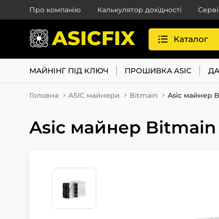
Про компанію
Калькулятор дохідності
Серві
Каталог
МАЙНІНГ ПІД КЛЮЧ
ПРОШИВКА ASIC
ДА
Головна
ASIC майнери
Bitmain
Asic майнер B
Asic майнер Bitmain