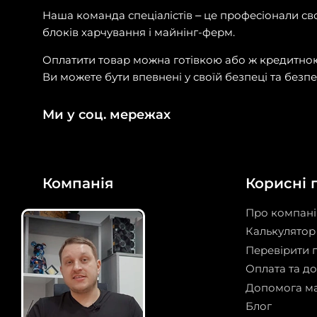
Наша команда спеціалістів – це професіонали сво
блоків харчування і майнінг-ферм.
Оплатити товар можна готівкою або ж кредитно
Ви можете бути впевнені у своїй безпеці та безп
Ми у соц. мережах
Компанія
Корисні 
Майнінг під ключ
Про компан
Прошивка ASIC
Калькулятор 
Дата-центр
Перевірити 
Криптокотел
Оплата та д
Сервіс
Допомога м
Excel Price List
Блог