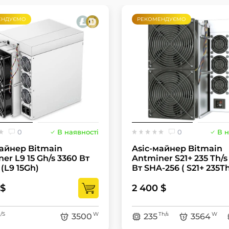
ЕНДУЄМО
РЕКОМЕНДУЄМО
0
В наявності
0
В н
майнер Bitmain
Asic-майнер Bitmain
er L9 15 Gh/s 3360 Вт
Antminer S21+ 235 Th/s
 (L9 15Gh)
Вт SHA-256 ( S21+ 235Th
 $
2 400 $
/S
W
Th/s
W
3500
235
3564