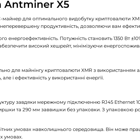
n Antminer X5
IC-майнер для оптимального видобутку криптовалюти XM
 неперевершену продуктивність, дозволяючи вам ефекти
 енергоефективність. Потужність становить 1350 Вт ±10%
абезпечити високий хешрейт, мінімізуючи енергоспожив
ально для майнінгу криптовалюти XMR з використанням 
 але і ефективність у використанні енергії.
руктуру завдяки мережному підключенню RJ45 Ethernet 10
иршки та 290 мм заввишки без упаковки. З упаковкою роз
тних умовах навколишнього середовища. Він може працю
их умовах.