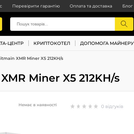
с
Перевірити гарантію
Оплата та доставка
Блог
ТА-ЦЕНТР
КРИПТОКОТЕЛ
ДОПОМОГА МАЙНЕРУ
itmain XMR Miner X5 212KH/s
 XMR Miner X5 212KH/s
Немає в наявності
0 відгуків