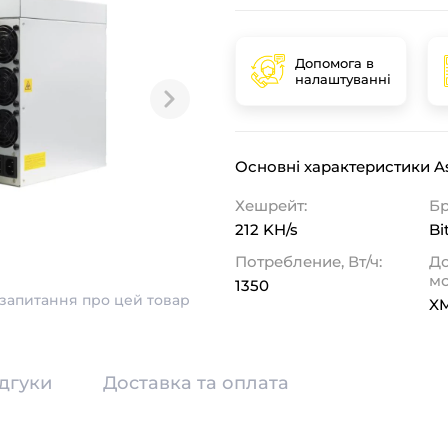
Допомога в
налаштуванні
Основні характеристики As
Хешрейт:
Бр
212 KH/s
Bi
Потребление, Вт/ч:
Д
мо
1350
запитання про цей товар
X
ідгуки
Доставка та оплата