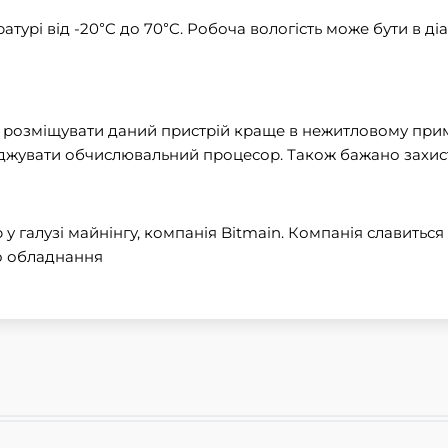
турі від -20°C до 70°C. Робоча вологість може бути в ді
розміщувати даний пристрій краще в нежитловому примі
джувати обчислювальний процесор. Також бажано захисти
у галузі майнінгу, компанія Bitmain. Компанія славиться
го обладнання