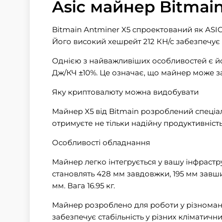
Asic майнер Bitmai
Bitmain Antminer X5 спроектований як AS
Його високий хешрейт 212 КН/с забезпечує
Однією з найважливіших особливостей є його
Дж/КЧ ±10%. Це означає, що майнер може з
Яку криптовалюту можна видобувати
Майнер X5 від Bitmain розроблений спеці
отримуєте не тільки надійну продуктивність,
Особливості обладнання
Майнер легко інтегрується у вашу інфраст
становлять 428 мм завдовжки, 195 мм завш
мм. Вага 16.95 кг.
Майнер розроблено для роботи у різномані
забезпечує стабільність у різних кліматичн