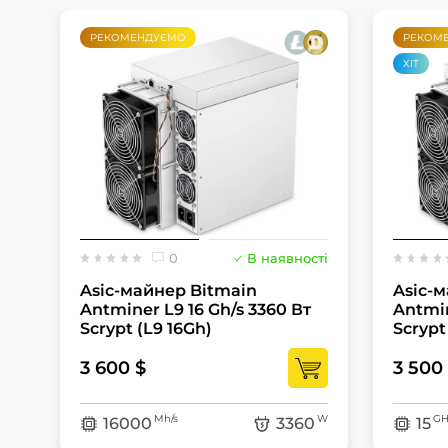
РЕКОМЕНДУЄМО
РЕКОМ
ХІТ
0
В наявності
Asic-майнер Bitmain
Asic-
Antminer L9 16 Gh/s 3360 Вт
Antmin
Scrypt (L9 16Gh)
Scrypt
3 600 $
3 500
Mh/s
W
GH
16000
3360
15