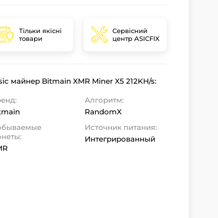
Тільки якісні
Сервісний
товари
центр ASICFIX
ic майнер Bitmain XMR Miner X5 212KH/s:
енд:
Алгоритм:
tmain
RandomX
обываемые
Источник питания:
неты:
Интегрированный
MR