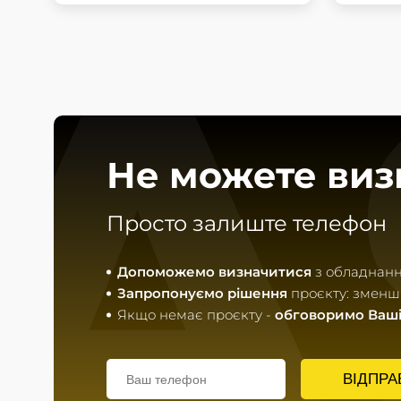
A
Не можете виз
Просто залиште телефон
Допоможемо визначитися
з обладнанн
Запропонуємо рішення
проєкту: зменши
Якщо немає проєкту -
обговоримо Ваші
ВІДПРА