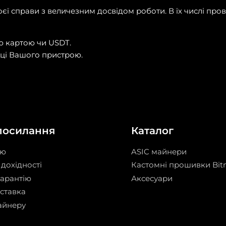
єї справи з величезним досвідом роботи. В їх числі про
ю картою чи USDT.
еці Вашого пристрою.
посилання
Каталог
ію
ASIC майнери
дохідності
Кастомні прошивки Bit
гарантію
Аксесуари
оставка
айнеру