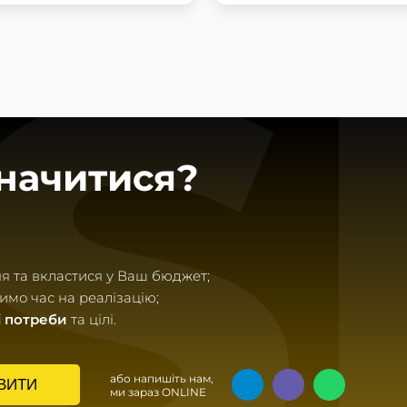
S
начитися?
я та вкластися у Ваш бюджет;
мо час на реалізацію;
 потреби
та цілі.
або напишіть нам,
ВИТИ
ми зараз ONLINE