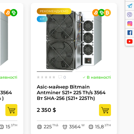
РЕКОМЕНДУЄМО
ХІТ
аявності
0
В наявності
Asic-майнер Bitmain
A
 3564
Antminer S21+ 225 Th/s 3564
A
 )
Вт SHA-256 (S21+ 225Th)
В
2 350 $
2
J/TH
Th/s
W
J/TH
15
225
3564
15,8