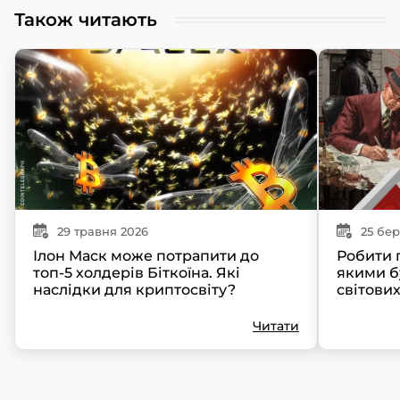
Також читають
29
травня
2026
25
бер
Ілон Маск може потрапити до
Робити г
топ-5 холдерів Біткоїна. Які
якими б
наслідки для криптосвіту?
світови
Читати