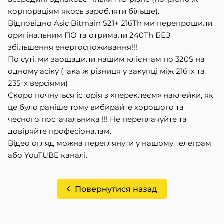
корпораціям якось заробляти більше).
Відповідно Asic Bitmain S21+ 216Th ми перепрошили
оригінальним ПО та отримали 240Th БЕЗ
збільшення енергоспоживання!!!
По суті, ми заощадили нашим клієнтам по 320$ на
одному асіку (така ж різниця у закупці між 216тх та
235тх версіями)
Скоро почнуться історія з «переклеєм» наклейки, як
це було раніше тому вибирайте хорошого та
чесного постачальника !!! Не переплачуйте та
довіряйте професіоналам.
Відео огляд можна переглянути у нашому телеграм
або YouTUBE каналі.
Повернутися назад