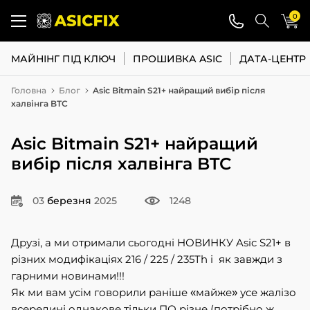
0
МАЙНІНГ ПІД КЛЮЧ
ПРОШИВКА ASIC
ДАТА-ЦЕНТР
Головна
Блог
Asic Bitmain S21+ найращий вибір після
халвінга BTC
Asic Bitmain S21+ найращий
вибір після халвінга BTC
03
березня
2025
1248
Друзі, а ми отримали сьогодні НОВИНКУ Asic S21+ в
різних модифікаціях 216 / 225 / 235Th і як завжди з
гарними новинами!!!
Як ми вам усім говорили раніше «майже» усе жалізо
всередині однакове тільки ПО різне (потрібно ж